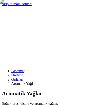
Skip to main content
Üretim
Hizmetler
Kurumsal
Blog
İletişim
Teklif Alın
Biotama
/
Üretim
/
Gıdalar
/
Aromatik Yağlar
Aromatik Yağlar
Soğuk pres, distile ve aromatik yağlar.