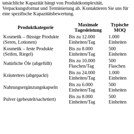
tatsächliche Kapazität hängt von Produktkomplexität,
Verpackungsformat und Terminierung ab. Kontaktieren Sie uns für
eine spezifische Kapazitätsbewertung.
Maximale
Typische
Produktkategorie
Tagesleistung
MOQ
Kosmetik – flüssige Produkte
Bis zu 12.000
1.000
(Seren, Lotionen)
Einheiten/Tag
Einheiten
Kosmetik – feste Produkte
Bis zu 8.000
500
(Seifen, Riegel)
Einheiten/Tag
Einheiten
Bis zu 10.000
500
Natürliche Öle (abgefüllt)
Flaschen/Tag
Flaschen
Bis zu 24.000
1.000
Kräutertees (abgepackt)
Einheiten/Tag
Einheiten
Bis zu 6.000
500
Nahrungsergänzungskapseln
Einheiten/Tag
Einheiten
Bis zu 8.000
500
Pulver (gebeutelt/sachetiert)
Einheiten/Tag
Einheiten