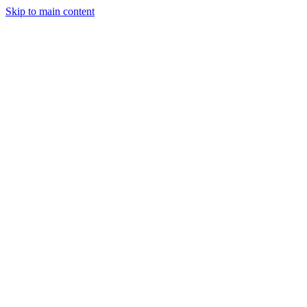
Skip to main content
Herstellung
Leistungen
Unternehmen
Einblicke
Kontakt
Angebot anfordern