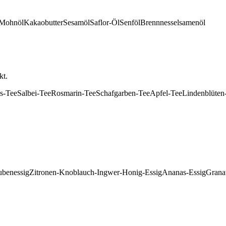
Mohnöl
Kakaobutter
Sesamöl
Saflor-Öl
Senföl
Brennnesselsamenöl
kt.
s-Tee
Salbei-Tee
Rosmarin-Tee
Schafgarben-Tee
Apfel-Tee
Lindenblüten
ubenessig
Zitronen-Knoblauch-Ingwer-Honig-Essig
Ananas-Essig
Granat