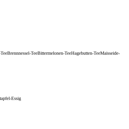
-Tee
Brennnessel-Tee
Bittermelonen-Tee
Hagebutten-Tee
Maisseide-
apfel-Essig