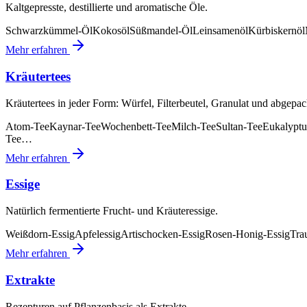
Kaltgepresste, destillierte und aromatische Öle.
Schwarzkümmel-Öl
Kokosöl
Süßmandel-Öl
Leinsamenöl
Kürbiskernöl
Mehr erfahren
Kräutertees
Kräutertees in jeder Form: Würfel, Filterbeutel, Granulat und abgepac
Atom-Tee
Kaynar-Tee
Wochenbett-Tee
Milch-Tee
Sultan-Tee
Eukalyptu
Tee
…
Mehr erfahren
Essige
Natürlich fermentierte Frucht- und Kräuteressige.
Weißdorn-Essig
Apfelessig
Artischocken-Essig
Rosen-Honig-Essig
Tra
Mehr erfahren
Extrakte
Rezepturen auf Pflanzenbasis als Extrakte.