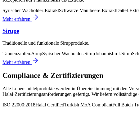
Syrischer Wacholder-Extrakt
Schwarze Maulbeere-Extrakt
Dattel-Extr
Mehr erfahren
Sirupe
Traditionelle und funktionale Sirupprodukte.
Tannenzapfen-Sirup
Syrischer Wacholder-Sirup
Johannisbrot-Sirup
Sch
Mehr erfahren
Compliance & Zertifizierungen
Alle Lebensmittelprodukte werden in Übereinstimmung mit den Vorsch
Halal-Zertifizierungsanforderungen gefertigt. Wir liefern vollständi
ISO 22000:2018
Halal Certified
Turkish MoA Compliant
Full Batch Tr