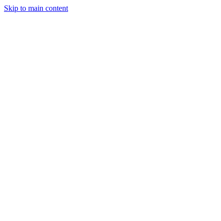
Skip to main content
Herstellung
Leistungen
Unternehmen
Einblicke
Kontakt
Angebot anfordern