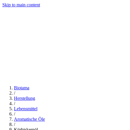
Skip to main content
Herstellung
Leistungen
Unternehmen
Einblicke
Kontakt
Angebot anfordern
Biotama
/
Herstellung
/
Lebensmittel
/
Aromatische Öle
/
Kürbiskernöl