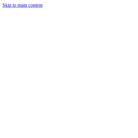
Skip to main content
Herstellung
Leistungen
Unternehmen
Einblicke
Kontakt
Angebot anfordern